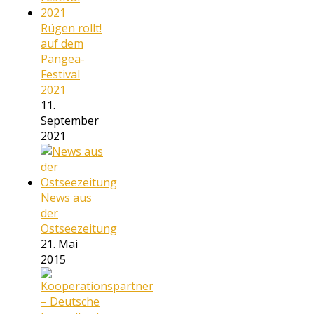
Rügen rollt!
auf dem
Pangea-
Festival
2021
11.
September
2021
News aus
der
Ostseezeitung
21. Mai
2015