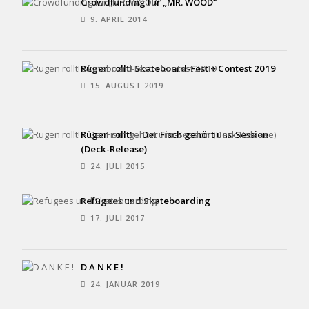
Crowdfunding für „MR. WOOD“
9. APRIL 2014
Rügen rollt! Skateboard-Fest + Contest 2019
15. AUGUST 2019
Rügen rollt! – Der Fisch gehört uns-Session
(Deck-Release)
24. JULI 2015
Refugees und Skateboarding
17. JULI 2017
D A N K E !
24. JANUAR 2019